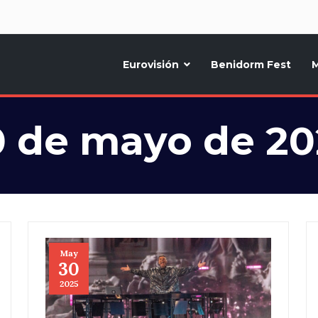
d
Eurovisión
Benidorm Fest
M
ternativo sobre la música y fiestas de toda Europa, Noticias diarias, op
0 de mayo de 20
May
30
2025