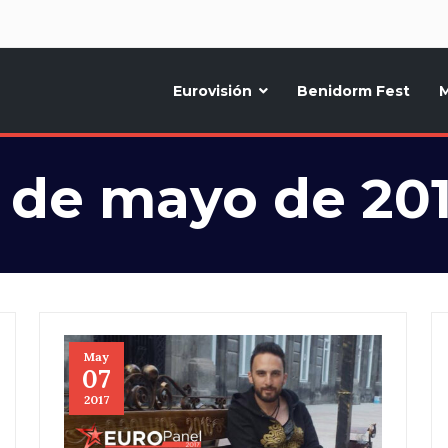
d
Eurovisión
Benidorm Fest
M
ternativo sobre la música y fiestas de toda Europa, Noticias diarias, op
 de mayo de 20
May
07
2017