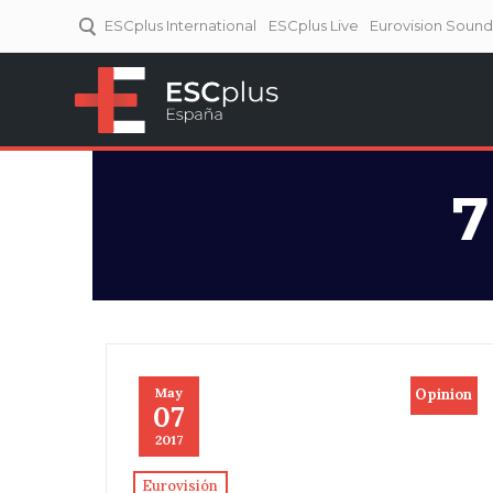
ESCplus International
ESCplus Live
Eurovision Soun
ESCplus España
Tu punto de referencia al
Eurovisión y NFs.
7
May
Opinion
07
2017
Eurovisión