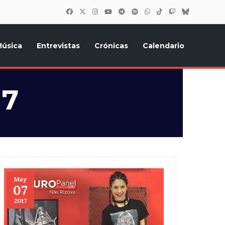
úsica
Entrevistas
Crónicas
Calendario
inión, Eurostars, y todo lo relacionado con el festival de
17
May
07
2017