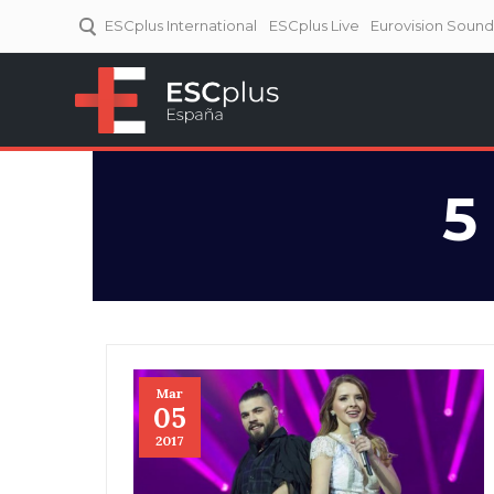
ESCplus International
ESCplus Live
Eurovision Soun
ESCplus España
Tu punto de referencia al
Eurovisión y NFs.
5
Mar
05
2017