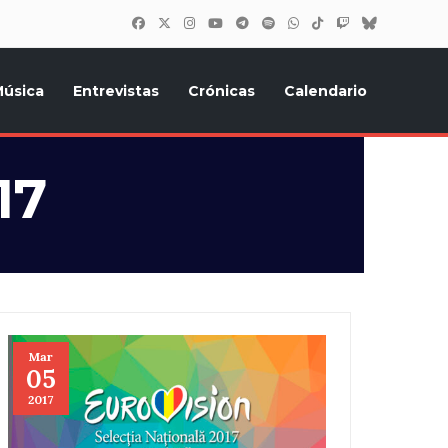
úsica
Entrevistas
Crónicas
Calendario
inión, Eurostars, y todo lo relacionado con el festival de
17
Mar
05
2017