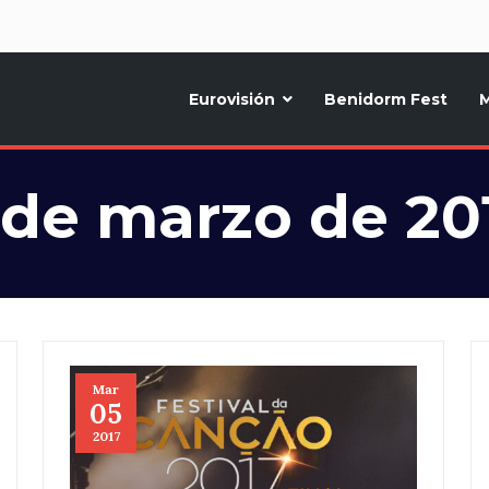
d
Eurovisión
Benidorm Fest
M
ternativo sobre la música y fiestas de toda Europa, Noticias diarias, op
 de marzo de 20
Mar
05
2017