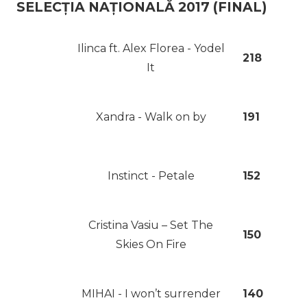
SELECȚIA NAȚIONALĂ 2017 (FINAL)
Ilinca ft. Alex Florea - Yodel
218
It
Xandra - Walk on by
191
Instinct - Petale
152
Cristina Vasiu – Set The
150
Skies On Fire
MIHAI - I won’t surrender
140