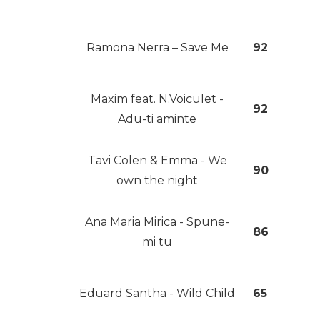
Ramona Nerra – Save Me
92
Maxim feat. N.Voiculet -
92
Adu-ti aminte
Tavi Colen & Emma - We
90
own the night
Ana Maria Mirica - Spune-
86
mi tu
Eduard Santha - Wild Child
65