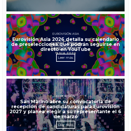
EUROVISIÓN ASIA
Eurovisión Asia 2026 detalla su calendario
de preselecciones que podrán seguirse en
directo en YouTube
Leer más
EUROVISIÓN
San Marino abre su convocatoria de
recepción de candidaturas para Eurovisión
2027 y planea elegir a su representante el 6
de marzo
Leer más