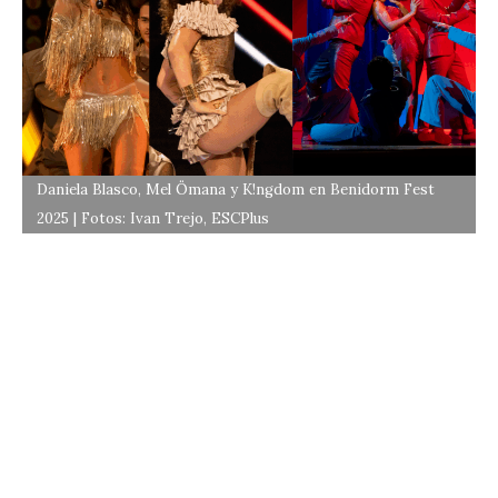
Daniela Blasco, Mel Ömana y K!ngdom en Benidorm Fest
2025 | Fotos: Ivan Trejo, ESCPlus