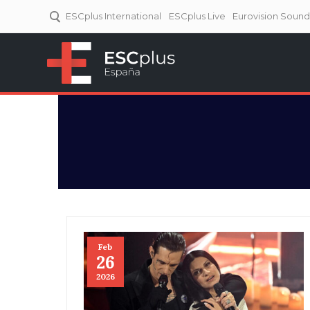
ESCplus International
ESCplus Live
Eurovision Soun
ESCplus España
Tu punto de referencia al
Eurovisión y NFs.
Feb
26
2026