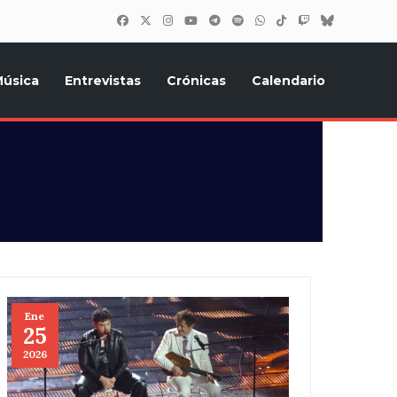
úsica
Entrevistas
Crónicas
Calendario
inión, Eurostars, y todo lo relacionado con el festival de
Ene
25
2026