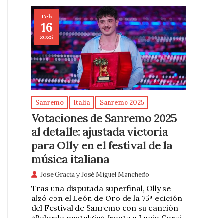
Feb
16
2025
Sanremo
Italia
Sanremo 2025
Votaciones de Sanremo 2025
al detalle: ajustada victoria
para Olly en el festival de la
música italiana
Jose Gracia
y
José Miguel Mancheño
Tras una disputada superfinal, Olly se
alzó con el León de Oro de la 75ª edición
del Festival de Sanremo con su canción
«Balorda nostalgia» frente a Lucio Corsi