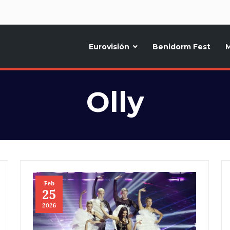
d
Eurovisión
Benidorm Fest
M
ternativo sobre la música y fiestas de toda Europa, Noticias diarias, op
Olly
Feb
25
2026