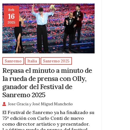
Feb
16
2025
Sanremo
Italia
Sanremo 2025
Repasa el minuto a minuto de
la rueda de prensa con Olly,
ganador del Festival de
Sanremo 2025
Jose Gracia
y
José Miguel Mancheño
El Festival de Sanremo ya ha finalizado su
75ª edición con Carlo Conti de nuevo
como director artístico y presentador.
La úñtima rueda de prensa del festival