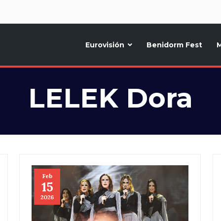
d
Eurovisión
Benidorm Fest
M
ternativo sobre la música y fiestas de toda Europa, Noticias diarias, op
LELEK Dora
Feb
15
2026