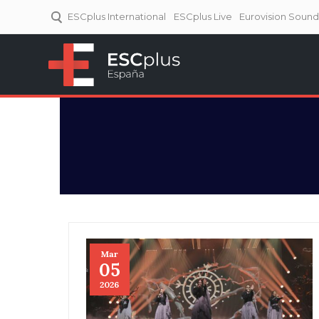
ESCplus International
ESCplus Live
Eurovision Soun
ESCplus España
Tu punto de referencia al
Eurovisión y NFs.
Mar
05
2026