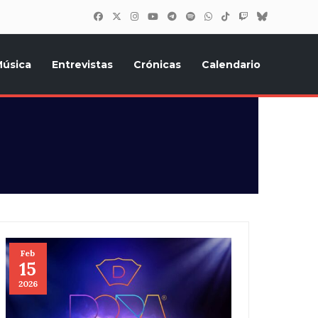
úsica
Entrevistas
Crónicas
Calendario
inión, Eurostars, y todo lo relacionado con el festival de
Feb
15
2026