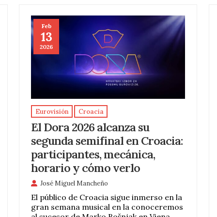
Feb
13
2026
Eurovisión
Croacia
El Dora 2026 alcanza su
segunda semifinal en Croacia:
participantes, mecánica,
horario y cómo verlo
José Miguel Mancheño
El público de Croacia sigue inmerso en la
gran semana musical en la conoceremos
al sucesor de Marko Bošnjak en Viena