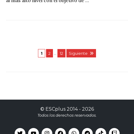
al más alto nivel con el objetivo de …
1
2
…
12
Siguiente
©
ESCplus
2014 -
2026
Todos los derechos reservados.