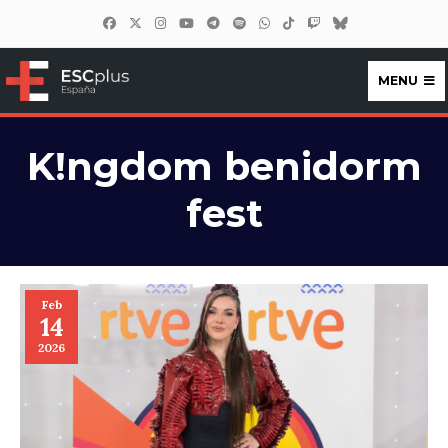
MENU
ESCplus España
K!ngdom benidorm
fest
Feb
14
2026