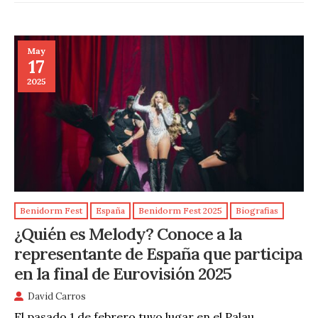
May
17
2025
Benidorm Fest
España
Benidorm Fest 2025
Biografias
¿Quién es Melody? Conoce a la
representante de España que participa
en la final de Eurovisión 2025
David Carros
El pasado 1 de febrero tuvo lugar en el Palau