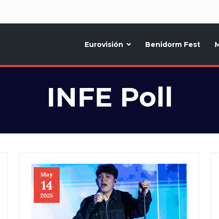
d
Eurovisión
Benidorm Fest
M
ternativo sobre la música y fiestas de toda Europa, Noticias diarias, op
INFE Poll
May
14
2025