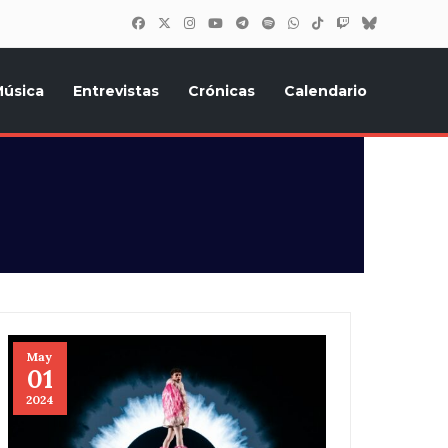
úsica
Entrevistas
Crónicas
Calendario
inión, Eurostars, y todo lo relacionado con el festival de
May
01
2024