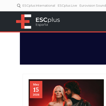
ESCplus International
ESCplus Live
Eurovision Soun
ESCplus España
Tu punto de referencia al
Eurovisión y NFs.
May
15
2026