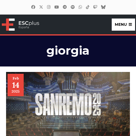
MENU
ESCplus España
giorgia
Feb
14
2025