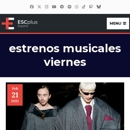
MENU
ESCplus España
estrenos musicales
viernes
Feb
21
2025