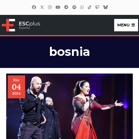
MENU
ESCplus España
bosnia
Dic
04
2024