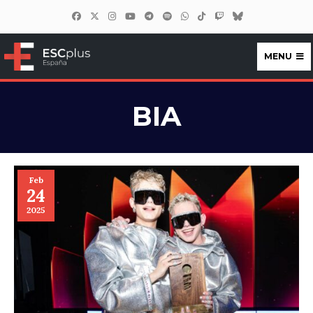
MENU
ESCplus España
BIA
Feb
24
2025