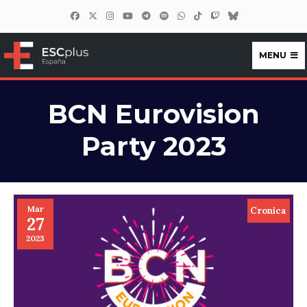
MENU
ESCplus España
BCN Eurovision
Party 2023
Mar
Cronica
27
2023