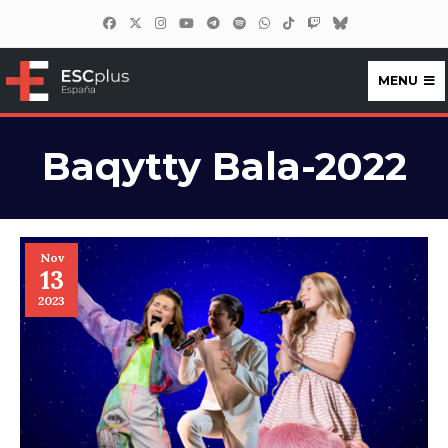
MENU
ESCplus España
Baqytty Bala-2022
Nov
13
2023