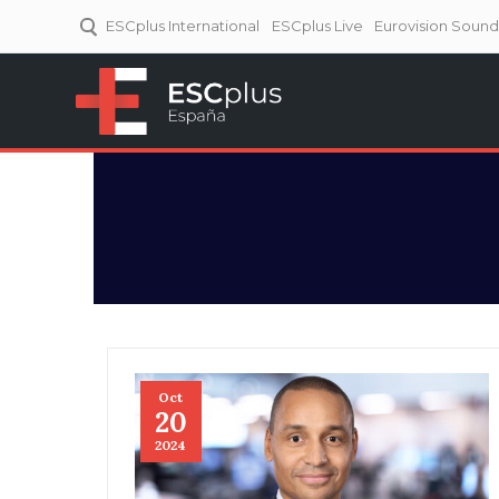
ESCplus International
ESCplus Live
Eurovision Soun
ESCplus España
Tu punto de referencia al
Eurovisión y NFs.
Oct
20
2024