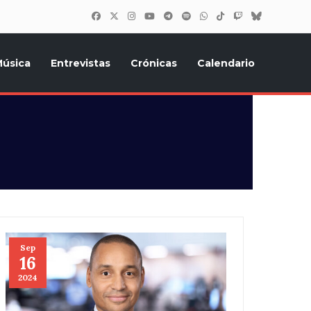
úsica
Entrevistas
Crónicas
Calendario
inión, Eurostars, y todo lo relacionado con el festival de
Sep
16
2024