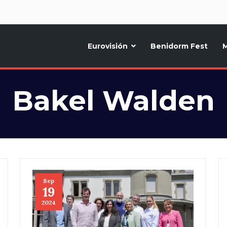
d
Eurovisión
Benidorm Fest
M
ternativo sobre la música y fiestas de toda Europa, Noticias diarias, op
Bakel Walden
Sep
19
2024