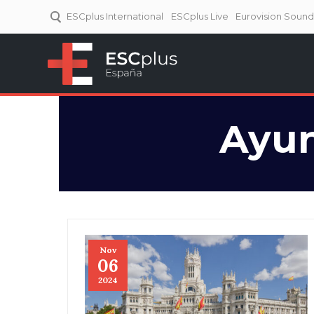
ESCplus International
ESCplus Live
Eurovision Soun
ESCplus España
Tu punto de referencia al
Eurovisión y NFs.
Ayun
Nov
06
2024