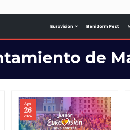
d
Eurovisión
Benidorm Fest
M
ternativo sobre la música y fiestas de toda Europa, Noticias diarias, op
tamiento de M
Ago
26
2024