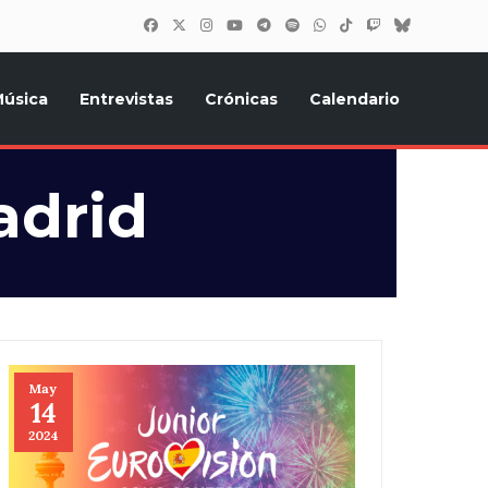
úsica
Entrevistas
Crónicas
Calendario
inión, Eurostars, y todo lo relacionado con el festival de
adrid
May
14
2024