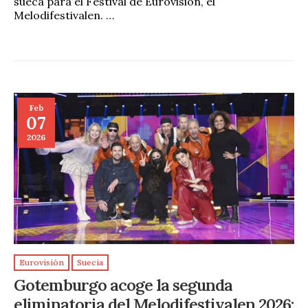
sueca para el Festival de Eurovisión, el
Melodifestivalen. …
Feb
07
2026
Eurovisión
Suecia
Gotemburgo acoge la segunda
eliminatoria del Melodifestivalen 2026: