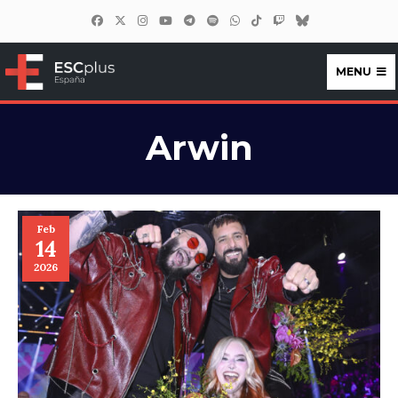
MENU
ESCplus España
Arwin
Feb
14
2026