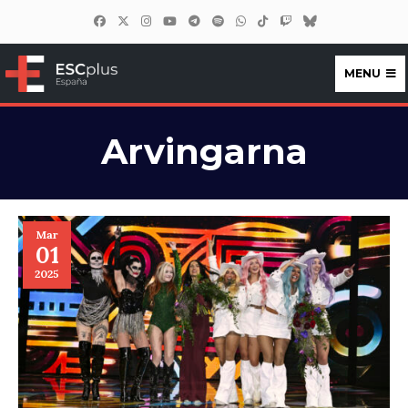
MENU
ESCplus España
Arvingarna
Mar
01
2025