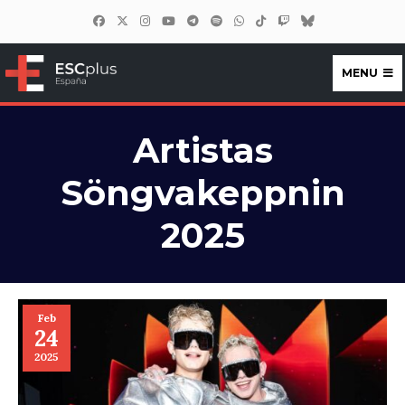
MENU
ESCplus España
Artistas
Söngvakeppnin
2025
Feb
24
2025