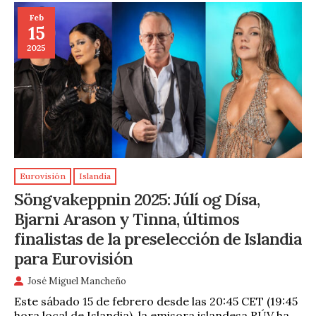
Feb
15
2025
Eurovisión
Islandia
Söngvakeppnin 2025: Júlí og Dísa,
Bjarni Arason y Tinna, últimos
finalistas de la preselección de Islandia
para Eurovisión
José Miguel Mancheño
Este sábado 15 de febrero desde las 20:45 CET (19:45
hora local de Islandia), la emisora islandesa RÚV ha