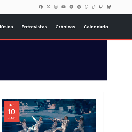
úsica
Entrevistas
Crónicas
Calendario
inión, Eurostars, y todo lo relacionado con el festival de
Dic
10
2025