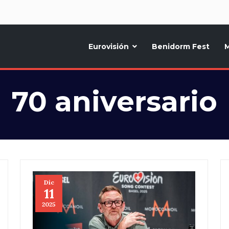
d
Eurovisión
Benidorm Fest
M
ternativo sobre la música y fiestas de toda Europa, Noticias diarias, op
70 aniversario
Dic
11
2025