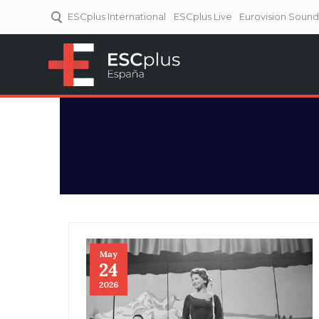
ESCplus International
ESCplus Live
Eurovision Soun
ESCplus España
Tu punto de referencia al
Eurovisión y NFs.
May
24
2026