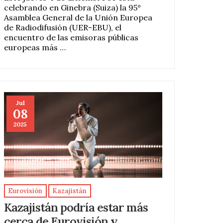
celebrando en Ginebra (Suiza) la 95°
Asamblea General de la Unión Europea
de Radiodifusión (UER-EBU), el
encuentro de las emisoras públicas
europeas más …
Jul
08
2025
Eurovisión
Kazajistán
Kazajistán podría estar más
cerca de Eurovisión y