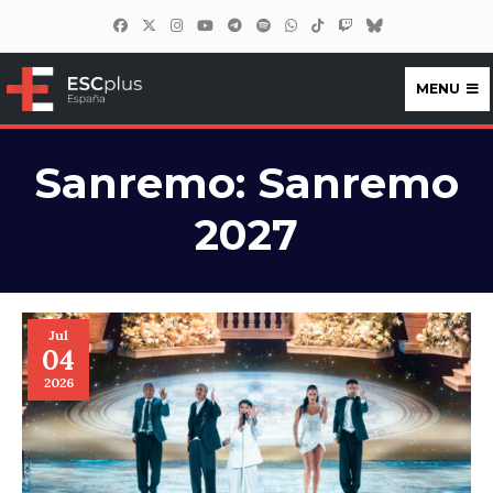
MENU
ESCplus España
Sanremo:
Sanremo
2027
Jul
04
2026