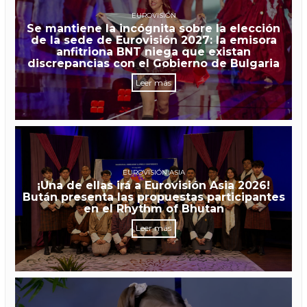
EUROVISIÓN
Se mantiene la incógnita sobre la elección
de la sede de Eurovisión 2027: la emisora
anfitriona BNT niega que existan
discrepancias con el Gobierno de Bulgaria
Leer más
EUROVISIÓN ASIA
¡Una de ellas irá a Eurovisión Asia 2026!
Bután presenta las propuestas participantes
en el Rhythm of Bhutan
Leer más