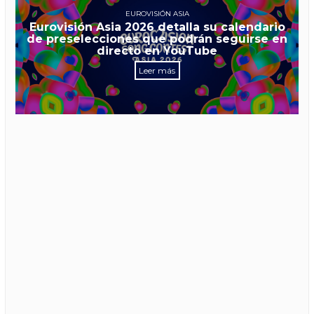
EUROVISIÓN ASIA
Eurovisión Asia 2026 detalla su calendario
de preselecciones que podrán seguirse en
directo en YouTube
Leer más