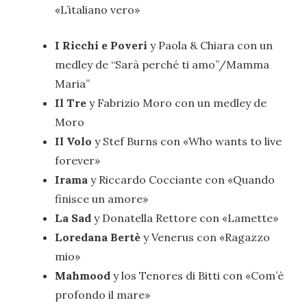
«L’italiano vero»
I Ricchi e Poveri
y Paola & Chiara con un
medley de “Sarà perché ti amo”/Mamma
Maria”
Il Tre
y Fabrizio Moro con un medley de
Moro
Il Volo
y Stef Burns con «Who wants to live
forever»
Irama
y Riccardo Cocciante con «Quando
finisce un amore»
La Sad
y Donatella Rettore con «Lamette»
Loredana Bertè
y Venerus con «Ragazzo
mio»
Mahmood
y los Tenores di Bitti con «Com’è
profondo il mare»