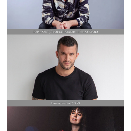
Boris Štok / Marko Todorov – Hanza Media
Damir Kedžo / HRT