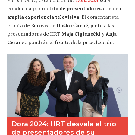
Por su parte, esta edición del
Dora 2024
será
conducida por un
trío de presentadores
con una
amplia experiencia televisiva
. El comentarista
croata de Eurovisión
Duško Čurlić
, junto a las
presentadoras de HRT
Maja Ciglenečki
y
Anja
Cerar
se pondrán al frente de la preselección.