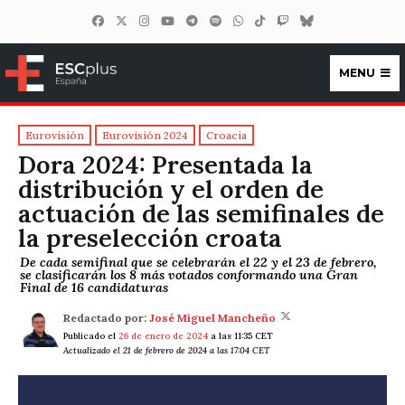
MENU
ESCplus España
Eurovisión
Eurovisión 2024
Croacia
Dora 2024: Presentada la
distribución y el orden de
actuación de las semifinales de
la preselección croata
De cada semifinal que se celebrarán el 22 y el 23 de febrero,
se clasificarán los 8 más votados conformando una Gran
Final de 16 candidaturas
Redactado por:
José Miguel Mancheño
Publicado el
26 de enero de 2024
a las 11:35 CET
Actualizado el 21 de febrero de 2024 a las 17:04 CET