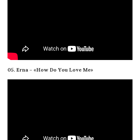
05. Erna – «How Do You Love Me»