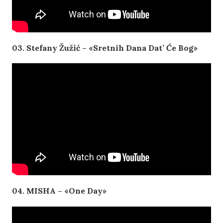
03. Stefany Žužić – «Sretnih Dana Dat’ Će Bog»
04. MISHA – «One Day»