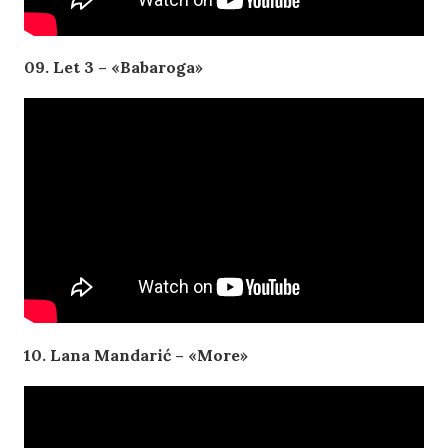
09. Let 3 – «Babaroga»
10. Lana Mandarić – «More»