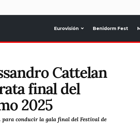
d
Eurovisión
Benidorm Fest
M
ternativo sobre la música y fiestas de toda Europa, Noticias diarias, op
ssandro Cattelan
ata final del
emo 2025
para conducir la gala final del Festival de