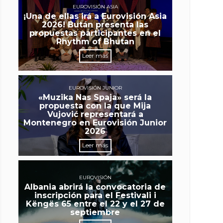
EUROVISIÓN ASIA
¡Una de ellas irá a Eurovisión Asia
2026! Bután presenta las
propuestas participantes en el
Rhythm of Bhutan
Leer más
EUROVISIÓN JUNIOR
«Muzika Nas Spaja» será la
propuesta con la que Mija
Vujović representará a
Montenegro en Eurovisión Junior
2026
Leer más
EUROVISIÓN
Albania abrirá la convocatoria de
inscripción para el Festivali i
Këngës 65 entre el 22 y el 27 de
septiembre