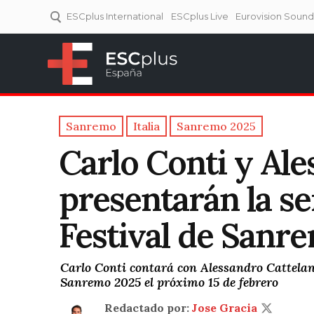
ESCplus International
ESCplus Live
Eurovision Soun
ESCplus España
Tu punto de referencia al
Eurovisión y NFs.
Sanremo
Italia
Sanremo 2025
Carlo Conti y Ale
presentarán la ser
Festival de Sanr
Carlo Conti contará con Alessandro Cattelan 
Sanremo 2025 el próximo 15 de febrero
Redactado por:
Jose Gracia