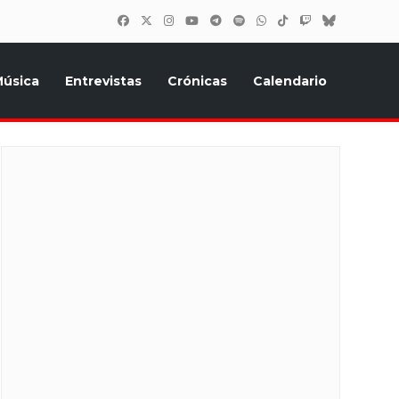
úsica
Entrevistas
Crónicas
Calendario
inión, Eurostars, y todo lo relacionado con el festival de