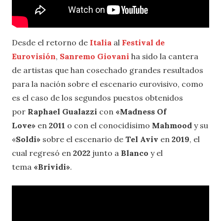
Desde el retorno de
Italia
al
Festival de
Eurovisión
,
Sanremo Giovani
ha sido la cantera
de artistas que han cosechado grandes resultados
para la nación sobre el escenario eurovisivo, como
es el caso de los segundos puestos obtenidos
por
Raphael Gualazzi
con
«Madness Of
Love»
en
2011
o con el conocidísimo
Mahmood
y su
«
Soldi»
sobre el escenario de
Tel Aviv
en
2019
, el
cual regresó en
2022
junto a
Blanco
y el
tema
«Brividi»
.