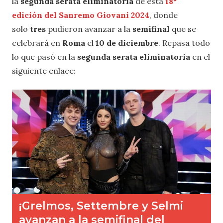
la
segunda serata eliminatoria
de esta
18ª
edición
del Sanremo Giovani 2024
, donde
solo
tres
pudieron avanzar a la
semifinal
que se
celebrará en
Roma
el
10 de diciembre
. Repasa todo
lo que pasó en la
segunda serata eliminatoria
en el
siguiente enlace: