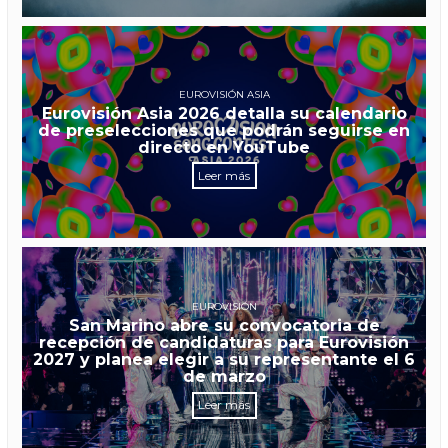
EUROVISIÓN ASIA
Eurovisión Asia 2026 detalla su calendario
de preselecciones que podrán seguirse en
directo en YouTube
Leer más
EUROVISIÓN
San Marino abre su convocatoria de
recepción de candidaturas para Eurovisión
2027 y planea elegir a su representante el 6
de marzo
Leer más