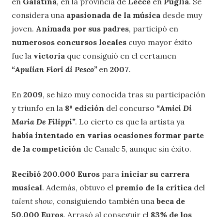
en
Galatina
, en la provincia de
Lecce
en
Puglia
. Se
considera una
apasionada de la música
desde muy
joven.
Animada por sus padres
, participó en
numerosos concursos locales
cuyo mayor éxito
fue la
victoria
que consiguió en el certamen
“Apulian Fiori di Pesco”
en
2007
.
En
2009
, se hizo muy conocida tras su participación
y triunfo en la
8º edición
del concurso
“Amici Di
Maria De Filippi”
. Lo cierto es que la artista ya
había intentado en varias ocasiones formar parte
de la competición
de Canale 5, aunque sin éxito.
Recibió 200.000 Euros
para
iniciar su carrera
musical
. Además, obtuvo el
premio de la crítica
del
talent show
, consiguiendo también una
beca de
50.000 Euros
. Arrasó al conseguir el
83% de los