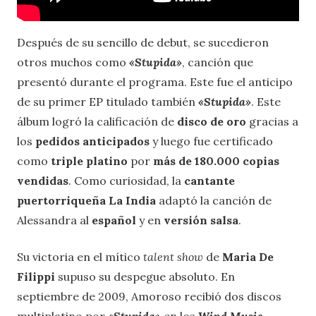
Después de su sencillo de debut, se sucedieron
otros muchos como
«Stupida
»
, canción que
presentó durante el programa. Este fue el anticipo
de su primer EP titulado también
«Stupida
»
. Este
álbum logró la calificación de
disco de oro
gracias a
los
pedidos anticipados
y luego fue certificado
como
triple platino
por
más de 180.000 copias
vendidas
. Como curiosidad, la
cantante
puertorriqueña La India
adaptó la canción de
Alessandra al
español
y en
versión salsa
.
Su victoria en el mítico
talent show
de
Maria De
Filippi
supuso su despegue absoluto. En
septiembre de 2009, Amoroso recibió dos discos
multiplatino por
«Stupida
»
en los
Wind Music