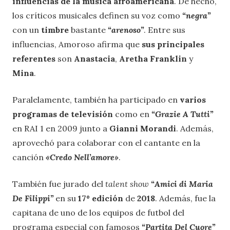
influencias de la música afroamericana
. De hecho,
los críticos musicales definen su voz como
“negra”
con un
timbre
bastante
“arenoso”
. Entre sus
influencias, Amoroso afirma que
sus principales
referentes
son
Anastacia
,
Aretha Franklin
y
Mina
.
Paralelamente, también ha participado en
varios
programas de televisión
como en
“Grazie A Tutti”
en RAI 1 en 2009 junto a
Gianni Morandi
. Además,
aprovechó para colaborar con el cantante en la
canción
«Credo Nell’amore»
.
También fue jurado del
talent show
“Amici di Maria
De Filippi”
en su
17º edición
de
2018
. Además, fue la
capitana de uno de los equipos de futbol del
programa especial con famosos
“Partita Del Cuore”