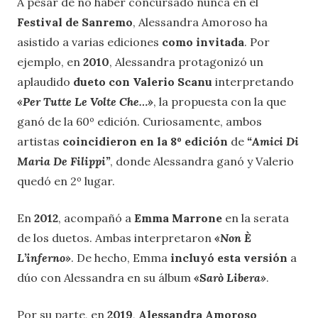
A pesar de no haber concursado nunca en el
Festival de Sanremo
, Alessandra Amoroso ha
asistido a varias ediciones
como invitada
. Por
ejemplo, en
2010
, Alessandra protagonizó un
aplaudido
dueto con Valerio Scanu
interpretando
«Per Tutte Le Volte Che…»
, la propuesta con la que
ganó de la 60º edición. Curiosamente, ambos
artistas
coincidieron en la 8º edición
de
“Amici Di
Maria De Filippi”
, donde Alessandra ganó y Valerio
quedó en 2º lugar.
En
2012
, acompañó a
Emma Marrone
en la serata
de los duetos. Ambas interpretaron
«Non È
L’inferno
»
. De hecho, Emma
incluyó esta versión
a
dúo con Alessandra en su álbum
«Sarò Libera
»
.
Por su parte, en
2019
,
Alessandra Amoroso