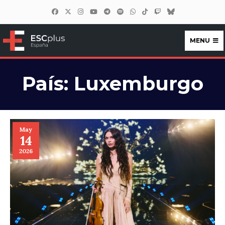
MENU
ESCplus España
País:
Luxemburgo
May
14
2026