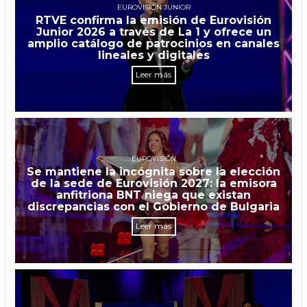
EUROVISIÓN JUNIOR
RTVE confirma la emisión de Eurovisión
Junior 2026 a través de La 1 y ofrece un
amplio catálogo de patrocinios en canales
lineales y digitales
Leer más
EUROVISIÓN
Se mantiene la incógnita sobre la elección
de la sede de Eurovisión 2027: la emisora
anfitriona BNT niega que existan
discrepancias con el Gobierno de Bulgaria
Leer más