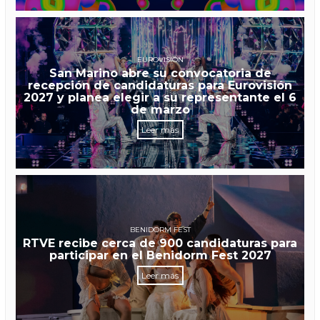
EUROVISIÓN
San Marino abre su convocatoria de
recepción de candidaturas para Eurovisión
2027 y planea elegir a su representante el 6
de marzo
Leer más
BENIDORM FEST
RTVE recibe cerca de 900 candidaturas para
participar en el Benidorm Fest 2027
Leer más