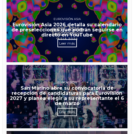
EUROVISIÓN ASIA
Eurovisión Asia 2026 detalla su calendario
de preselecciones que podrán seguirse en
directo en YouTube
Leer más
EUROVISIÓN
San Marino abre su convocatoria de
recepción de candidaturas para Eurovisión
2027 y planea elegir a su representante el 6
de marzo
Leer más