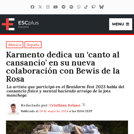
MENU
ESCplus España
Música
España
Karmento dedica un ‘canto al
cansancio’ en su nueva
colaboración con Bewis de la
Rosa
La artista que participó en el Benidorm Fest 2023 habla del
cansancio físico y mental haciendo arraigo de la jota
manchega
Redactado por:
Cristhian Solano
Publicado el
29 de mayo de 2024
a las 15:04 CEST