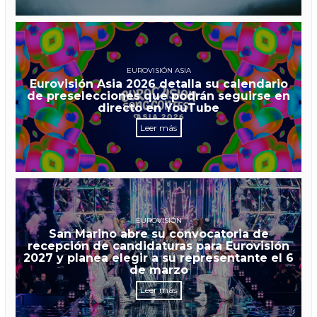
EUROVISIÓN ASIA
Eurovisión Asia 2026 detalla su calendario
de preselecciones que podrán seguirse en
directo en YouTube
Leer más
EUROVISIÓN
San Marino abre su convocatoria de
recepción de candidaturas para Eurovisión
2027 y planea elegir a su representante el 6
de marzo
Leer más