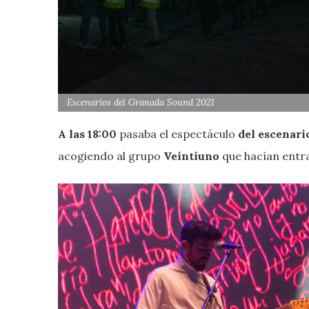
Escenarios del Granada Sound 2021
A las 18:00
pasaba el espectáculo
del escenari
acogiendo al grupo
Veintiuno
que hacían entra