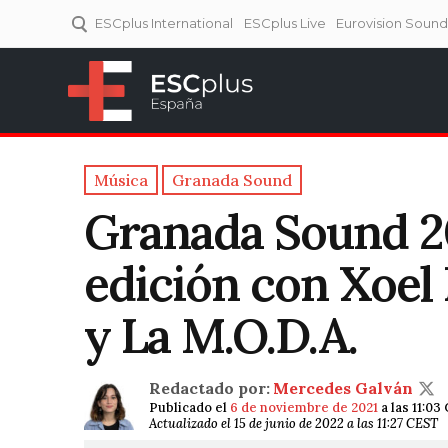
ESCplus International
ESCplus Live
Eurovision Soun
ESCplus España
Tu punto de referencia al
Eurovisión y NFs.
Música
Granada Sound
Granada Sound 20
edición con Xoel 
y La M.O.D.A.
Redactado por:
Mercedes Galván
Publicado el
6 de noviembre de 2021
a las 11:03
Actualizado el 15 de junio de 2022 a las 11:27 CEST