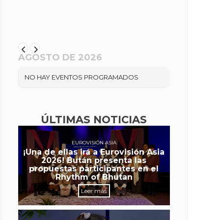
AGOSTO DE 2026
NO HAY EVENTOS PROGRAMADOS
ÚLTIMAS NOTICIAS
EUROVISIÓN ASIA
¡Una de ellas irá a Eurovisión Asia
2026! Bután presenta las
propuestas participantes en el
Rhythm of Bhutan
Leer más