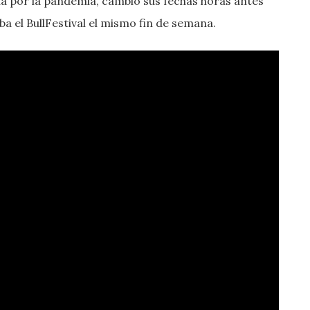
cha por la pandemia, cambió sus fechas horas antes
ba el BullFestival el mismo fin de semana.