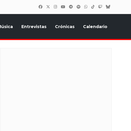
úsica
Entrevistas
Crónicas
Calendario
inión, Eurostars, y todo lo relacionado con el festival de