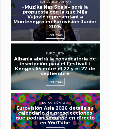
EUROVISIÓN JUNIOR
«Muzika Nas Spaja» será la
propuesta con la que Mija
Vujović representará a
Montenegro en Eurovisión Junior
2026
Leer más
EUROVISIÓN
Albania abrirá la convocatoria de
inscripción para el Festivali i
Këngës 65 entre el 22 y el 27 de
septiembre
Leer más
EUROVISIÓN ASIA
Eurovisión Asia 2026 detalla su
calendario de preselecciones
que podrán seguirse en directo
en YouTube