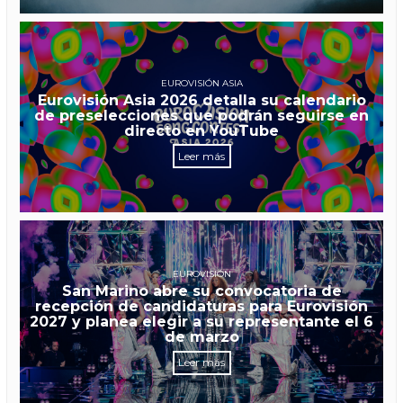
EUROVISIÓN ASIA
Eurovisión Asia 2026 detalla su calendario
de preselecciones que podrán seguirse en
directo en YouTube
Leer más
EUROVISIÓN
San Marino abre su convocatoria de
recepción de candidaturas para Eurovisión
2027 y planea elegir a su representante el 6
de marzo
Leer más