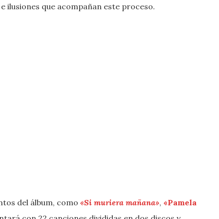
s e ilusiones que acompañan este proceso.
antos del álbum, como
«Si muriera mañana»
,
«Pamela
tará con 22 canciones divididas en dos discos y