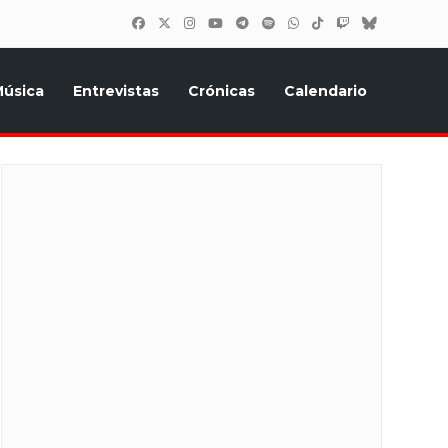
úsica
Entrevistas
Crónicas
Calendario
inión, Eurostars, y todo lo relacionado con el festival de