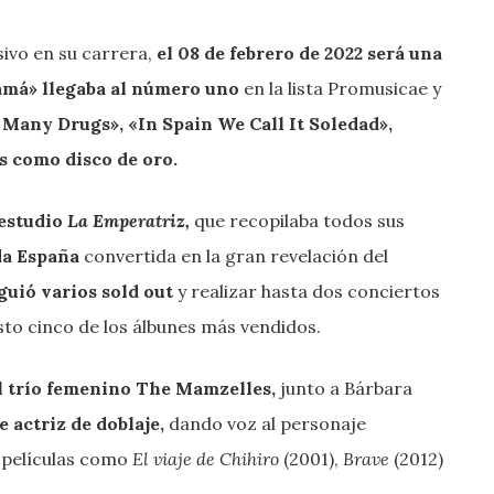
ivo en su carrera,
el 08 de febrero de 2022 será una
má» llegaba al número uno
en la lista Promusicae y
Many Drugs», «In Spain We Call It Soledad»,
s como disco de oro.
 estudio
La Emperatriz,
que recopilaba todos sus
da España
convertida en la gran revelación del
guió varios sold out
y realizar hasta dos conciertos
esto cinco de los álbunes más vendidos.
l trío femenino The Mamzelles,
junto a Bárbara
e actriz de doblaje,
dando voz al personaje
 películas como
El viaje de Chihiro
(2001),
Brave
(2012)