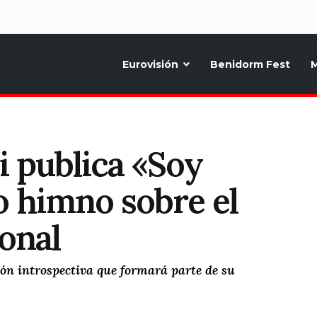
d
Eurovisión
Benidorm Fest
M
ternativo sobre la música y fiestas de toda Europa, Noticias diarias, op
i publica «Soy
 himno sobre el
onal
ón introspectiva que formará parte de su