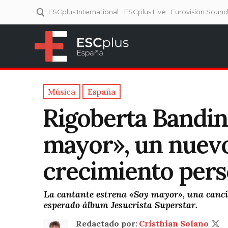
ESCplus International
ESCplus Live
Eurovision Soun
ESCplus España
Tu punto de referencia al
Eurovisión y NFs.
Música
España
Rigoberta Bandin
mayor», un nuevo
crecimiento pers
La cantante estrena «Soy mayor», una canci
esperado álbum Jesucrista Superstar.
Redactado por:
Cristhian Solano