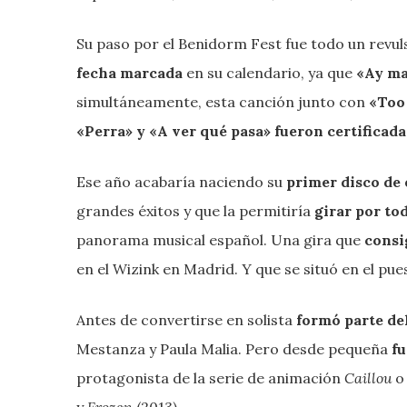
Su paso por el Benidorm Fest fue todo un revuls
fecha marcada
en su calendario, ya que
«Ay ma
simultáneamente, esta canción junto con
«Too 
«Perra» y «A ver qué pasa» fueron certificada
Ese año acabaría naciendo su
primer disco de
grandes éxitos y que la permitiría
girar por to
panorama musical español. Una gira que
consi
en el Wizink en Madrid. Y que se situó en el pu
Antes de convertirse en solista
formó parte de
Mestanza y Paula Malia. Pero desde pequeña
fu
protagonista de la serie de animación
Caillou
o
y
Frozen
(2013).