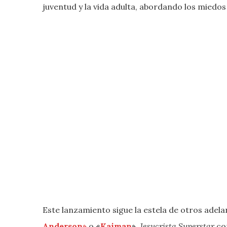
juventud y la vida adulta, abordando los miedo
Este lanzamiento sigue la estela de otros adel
Anderson»
o
«
Kaiman
»
.
Jesucrista Superstar
con