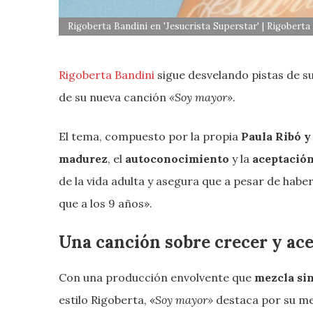
Rigoberta Bandini en 'Jesucrista Superstar' | Rigoberta
Rigoberta Bandini
sigue desvelando pistas de s
de su nueva canción
«Soy mayor»
.
El tema, compuesto por la propia
Paula Ribó y
madurez
, el
autoconocimiento
y la
aceptación
de la vida adulta y asegura que a pesar de habe
que a los 9 años».
Una canción sobre crecer y ac
Con una producción envolvente que
mezcla si
estilo Rigoberta, «
Soy mayor»
destaca por su men