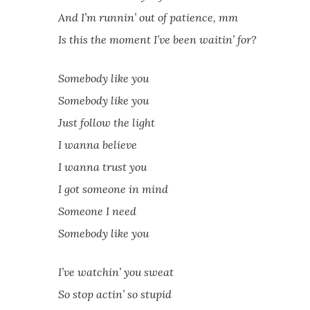
And I’m runnin’ out of patience, mm
Is this the moment I’ve been waitin’ for?
Somebody like you
Somebody like you
Just follow the light
I wanna believe
I wanna trust you
I got someone in mind
Someone I need
Somebody like you
I’ve watchin’ you sweat
So stop actin’ so stupid