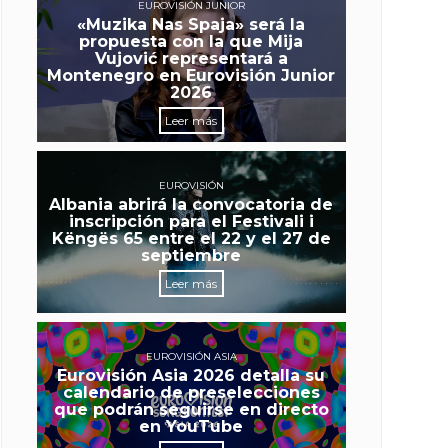
EUROVISIÓN JUNIOR
«Muzika Nas Spaja» será la
propuesta con la que Mija
Vujović representará a
Montenegro en Eurovisión Junior
2026
Leer más
EUROVISIÓN
Albania abrirá la convocatoria de
inscripción para el Festivali i
Këngës 65 entre el 22 y el 27 de
septiembre
Leer más
EUROVISIÓN ASIA
Eurovisión Asia 2026 detalla su
calendario de preselecciones
que podrán seguirse en directo
en YouTube