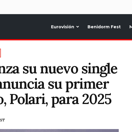
d
Eurovisión
Benidorm Fest
M
ternativo sobre la música y fiestas de toda Europa, Noticias diarias, op
nza su nuevo single
anuncia su primer
, Polari, para 2025
EST