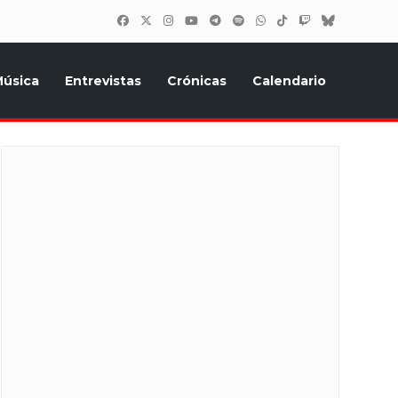
úsica
Entrevistas
Crónicas
Calendario
inión, Eurostars, y todo lo relacionado con el festival de