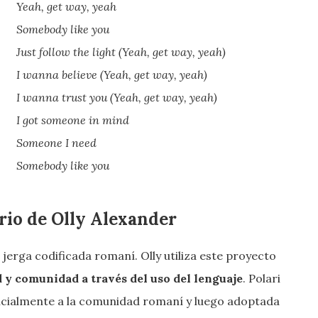
Yeah, get way, yeah
Somebody like you
Just follow the light (Yeah, get way, yeah)
I wanna believe (Yeah, get way, yeah)
I wanna trust you (Yeah, get way, yeah)
I got someone in mind
Someone I need
Somebody like you
ario de Olly Alexander
 jerga codificada romaní. Olly utiliza este proyecto
 y comunidad a través del uso del lenguaje
. Polari
inicialmente a la comunidad romaní y luego adoptada