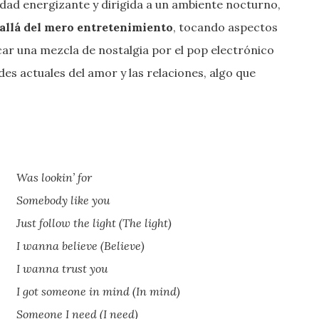
idad energizante y dirigida a un ambiente nocturno,
allá del mero entretenimiento
, tocando aspectos
car una mezcla de nostalgia por el pop electrónico
des actuales del amor y las relaciones, algo que
Was lookin’ for
Somebody like you
Just follow the light (The light)
I wanna believe (Bеlieve)
I wanna trust you
I got someonе in mind (In mind)
Someone I need (I need)