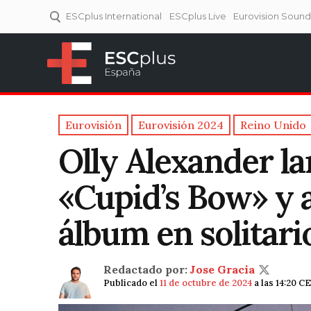
ESCplus International
ESCplus Live
Eurovision Soun
ESCplus España
Tu punto de referencia al
Eurovisión y NFs.
Eurovisión
Eurovisión 2024
Reino Unido
Olly Alexander la
«Cupid’s Bow» y 
álbum en solitario
Redactado por:
Jose Gracia
Publicado el
11 de octubre de 2024
a las 14:20 C