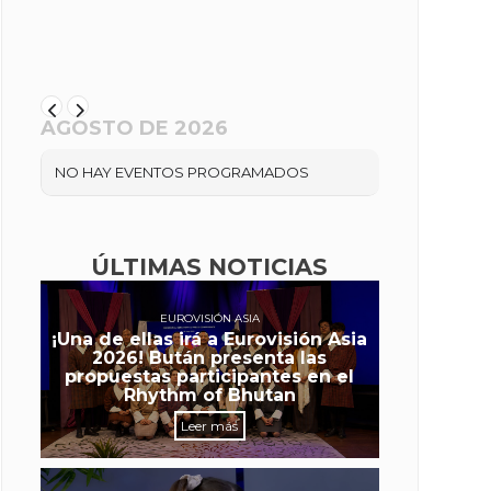
AGOSTO DE 2026
NO HAY EVENTOS PROGRAMADOS
ÚLTIMAS NOTICIAS
EUROVISIÓN ASIA
¡Una de ellas irá a Eurovisión Asia
2026! Bután presenta las
propuestas participantes en el
Rhythm of Bhutan
Leer más