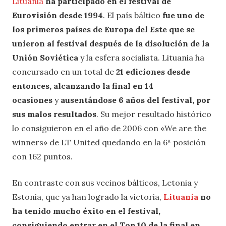
Lituania
ha participado en el festival de
Eurovisión desde 1994
. El país báltico
fue uno de
los primeros países de Europa del Este que se
unieron al festival después de la disolución de la
Unión Soviética
y la esfera socialista. Lituania ha
concursado en un total de
21 ediciones desde
entonces, alcanzando la final en 14
ocasiones
y
ausentándose 6 años del festival, por
sus malos resultados
. Su mejor resultado histórico
lo consiguieron en el año de 2006 con «We are the
winners» de LT United quedando en la 6ª posición
con 162 puntos.
En contraste con sus vecinos bálticos, Letonia y
Estonia, que ya han logrado la victoria,
Lituania
no
ha tenido mucho éxito en el festival,
consiguiendo entrar en el Top 10 de la final en