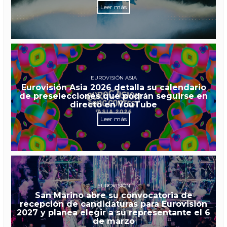
Leer más
EUROVISIÓN ASIA
Eurovisión Asia 2026 detalla su calendario
de preselecciones que podrán seguirse en
directo en YouTube
Leer más
EUROVISIÓN
San Marino abre su convocatoria de
recepción de candidaturas para Eurovisión
2027 y planea elegir a su representante el 6
de marzo