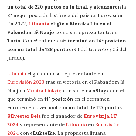
un total de 220 puntos en la final, y alcanzaro
n la
2ª mejor posición histórica del país en Eurovisión.
En 2022,
Lituania
eligió a Monika Liu en el
Pabandom Iš Naujo
como su representante en
Turín. Con «Sentimentai»
terminó en 14ª posición
con un total de 128 puntos
(93 del televoto y 35 del
jurado).
Lituania
eligió como su representante en
Eurovisión 2023
tras su victoria en el Pabandom Iš
Naujo a
Monika Linkytė
con su tema
«Stay»
con el
que terminó en
11º posición
en el certamen
europeo en Liverpool con
un total de 127 puntos
.
Silvester Belt
fue el ganador de
Eurovizija.LT
2024
y representante de
Lituania
en
Eurovisión
2024
con
«Luktelk»
. La propuesta lituana