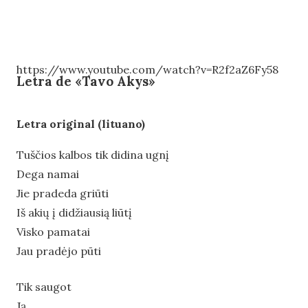
https://www.youtube.com/watch?v=R2f2aZ6Fy58
Letra de «Tavo Akys»
Letra original (lituano)
Tuščios kalbos tik didina ugnį
Dega namai
Jie pradeda griūti
Iš akių į didžiausią liūtį
Visko pamatai
Jau pradėjo pūti
Tik saugot
Ją