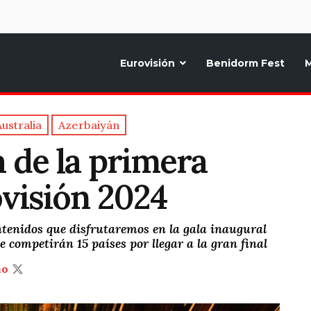
d
Eurovisión
Benidorm Fest
M
ternativo sobre la música y fiestas de toda Europa, Noticias diarias, op
Australia
Azerbaiyán
a de la primera
ovisión 2024
ntenidos que disfrutaremos en la gala inaugural
ue competirán 15 países por llegar a la gran final
ño
T