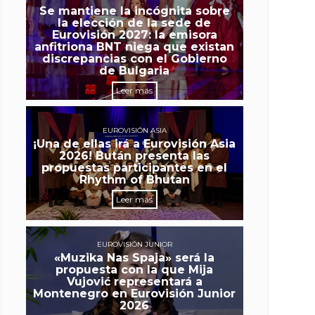
Se mantiene la incógnita sobre
la elección de la sede de
Eurovisión 2027: la emisora
anfitriona BNT niega que existan
discrepancias con el Gobierno
de Bulgaria
Leer más
EUROVISIÓN ASIA
¡Una de ellas irá a Eurovisión Asia
2026! Bután presenta las
propuestas participantes en el
Rhythm of Bhutan
Leer más
EUROVISIÓN JUNIOR
«Muzika Nas Spaja» será la
propuesta con la que Mija
Vujović representará a
Montenegro en Eurovisión Junior
2026