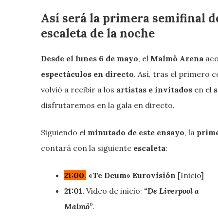
Así será la primera semifinal d
escaleta de la noche
Desde el lunes 6 de mayo
, el
Malmö Arena
aco
espectáculos en directo
. Así, tras el primero 
volvió a recibir a los
artistas e invitados
en el
s
disfrutaremos en la gala en directo.
Siguiendo el
minutado de este ensayo
, la
prime
contará con la siguiente
escaleta
:
21:00
.
«Te Deum»
Eurovisión
[Inicio]
21:01.
Video de inicio:
“De Liverpool a
Malmö”
.