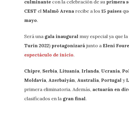
culminante
con la celebración de su
primera s
CEST
el
Malmö Arena
recibe a los
15 países
qu
mayo
.
Será una
gala inaugural
muy especial ya que l
Turín 2022
)
protagonizará
junto a
Eleni Four
espectáculo de inicio
.
Chipre
,
Serbia
,
Lituania
,
Irlanda
,
Ucrania
,
Po
Moldavia
,
Azerbaiyán
,
Australia
,
Portugal
y
primera eliminatoria. Además,
actuarán en dir
clasificados en la
gran final
.