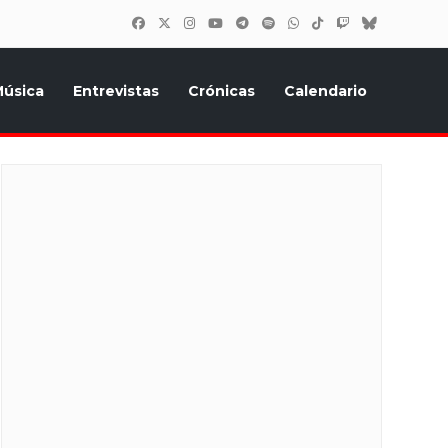
úsica
Entrevistas
Crónicas
Calendario
inión, Eurostars, y todo lo relacionado con el festival de