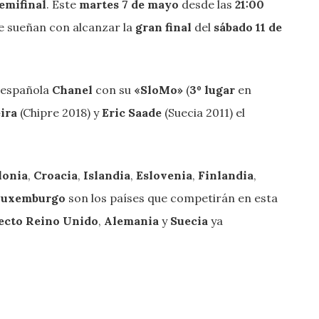
emifinal
. Este
martes 7 de mayo
desde las
21:00
e sueñan con alcanzar la
gran final
del
sábado 11 de
a española
Chanel
con su
«SloMo»
(
3º lugar
en
eira
(Chipre 2018) y
Eric Saade
(Suecia 2011) el
lonia
,
Croacia
,
Islandia
,
Eslovenia
,
Finlandia
,
Luxemburgo
son los países que competirán en esta
ecto
Reino Unido
,
Alemania
y
Suecia
ya