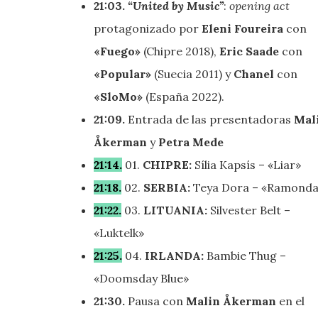
21:03.
“United by Music”
:
opening act
protagonizado por
Eleni Foureira
con
«Fuego»
(Chipre 2018),
Eric Saade
con
«Popular»
(Suecia 2011) y
Chanel
con
«SloMo»
(España 2022).
21:09.
Entrada de las presentadoras
Mal
Åkerman
y
Petra Mede
21:14.
01.
CHIPRE:
Sília Kapsís – «Liar»
21:18.
02.
SERBIA:
Teya Dora – «Ramonda
21:22.
03.
LITUANIA:
Silvester Belt –
«Luktelk»
21:25.
04.
IRLANDA:
Bambie Thug –
«Doomsday Blue»
21:30.
Pausa con
Malin Åkerman
en el