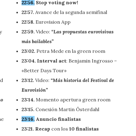
22:56.
Stop voting now!
22:57.
Avance de la segunda semifinal
22:58.
Eurovision App
y
22:59.
Video:
“Las propuestas eurovisivas
más bailables”
23:02.
Petra Mede en la green room
23:04. Interval act
: Benjamin Ingrosso –
«Better Days Tour»
ed
23:12.
Video:
“Más historia del Festival de
Eurovisión”
mo
23:14.
Momento apertura green room
23:15.
Conexión Martin Österdahl
he
23:16.
Anuncio finalistas
23:21. Recap
con los
10
finalistas