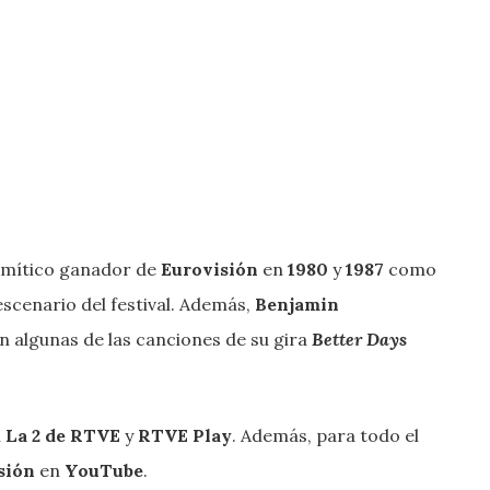
l mítico ganador de
Eurovisión
en
1980
y
1987
como
scenario del festival. Además,
Benjamin
n algunas de las canciones de su gira
Better Days
n
La 2 de RTVE
y
RTVE Play
. Además, para todo el
isión
en
YouTube
.