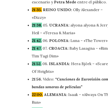
escenario y
Petra Mede
entre el público.
21:35.
REINO UNIDO:
Olly Alexander –
«Dizzy»
21:38.
05.
UCRANIA:
alyona alyona & Jerr
Heil – «Teresa & Maria»
21:42.
06.
POLONIA:
Luna – «The Tower»
21:47.
07.
CROACIA:
Baby Lasagna – «Rim
Tim Tagi Dim»
21:52.
08.
ISLANDIA:
Hera Björk – «Scar
Of Heights»
21:56.
Video:
“Canciones de Eurovisión co
bandas sonoras de películas”
22:00.
ALEMANIA:
Isaak – «Always On T
Run»