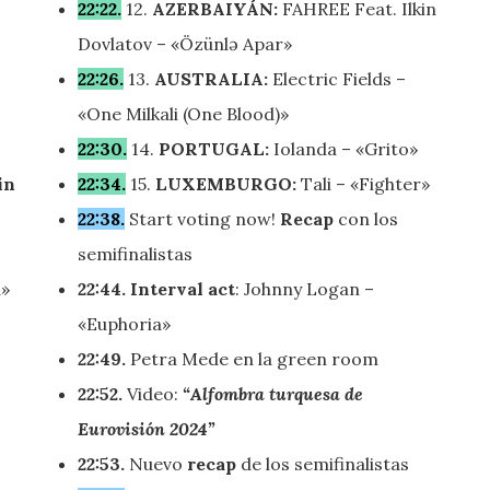
22:22.
12.
AZERBAIYÁN:
FAHREE Feat. Ilkin
Dovlatov – «Özünlə Apar»
22:26.
13.
AUSTRALIA:
Electric Fields –
«One Milkali (One Blood)»
22:30.
14.
PORTUGAL:
Iolanda – «Grito»
in
22:34.
15.
LUXEMBURGO:
Tali – «Fighter»
22:38.
Start voting now!
Recap
con los
semifinalistas
»
22:44.
Interval act
: Johnny Logan –
«Euphoria»
22:49.
Petra Mede en la green room
22:52.
Video:
“Alfombra turquesa de
Eurovisión 2024”
22:53.
Nuevo
recap
de los semifinalistas