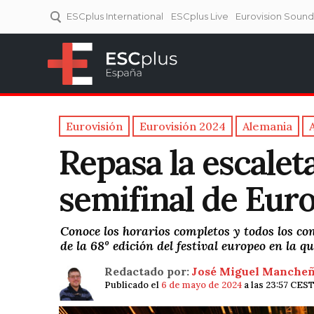
ESCplus International
ESCplus Live
Eurovision Soun
ESCplus España
Tu punto de referencia al
Eurovisión y NFs.
Eurovisión
Eurovisión 2024
Alemania
Repasa la escalet
semifinal de Eur
Conoce los horarios completos y todos los co
de la 68º edición del festival europeo en la q
Redactado por:
José Miguel Manche
Publicado el
6 de mayo de 2024
a las 23:57 CES