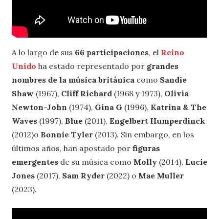
A lo largo de sus
66 participaciones
, el
Reino
Unido
ha estado representado por
grandes
nombres de la música británica
como
Sandie
Shaw
(1967),
Cliff Richard
(1968 y 1973),
Olivia
Newton-John
(1974),
Gina G
(1996),
Katrina & The
Waves
(1997),
Blue
(2011),
Engelbert Humperdinck
(2012)o
Bonnie Tyler
(2013). Sin embargo, en los
últimos años, han apostado por
figuras
emergentes
de su música como
Molly
(2014),
Lucie
Jones
(2017),
Sam Ryder
(2022) o
Mae Muller
(2023).