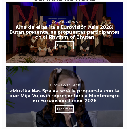
EUROVISIÓN ASIA
¡Una de ellas irá a Eurovisión Asia 2026!
Bután presenta las propuestas participantes
en el Rhythm of Bhutan
Leer más
EUROVISIÓN JUNIOR
«Muzika Nas Spaja» será la propuesta con la
que Mija Vujović representará a Montenegro
en Eurovisión Junior 2026
Leer más