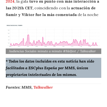
2024
, la gala
tuvo su punto con más interacción a
las 20:21h CET,
coincidiendo con la
actuación de
Samir y Viktor
fue la más comentada
de la noche
Audiencias Sociales minuto a minuto #Melfest / Talkwalker
* Todos los datos incluidos en esta noticia han sido
facilitados a ESCplus España por MMS, únicos
propietarios intelectuales de los mismos.
Fuentes: MMS,
Talkwalker