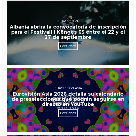
EUROVISIÓN
Albania abrirá la convocatoria de inscripción
para el Festivali i Këngës 65 entre el 22 y el
27 de septiembre
Leer más
EUROVISIÓN ASIA
Eurovisión Asia 2026 detalla su calendario
de preselecciones que podrán seguirse en
directo en YouTube
Leer más