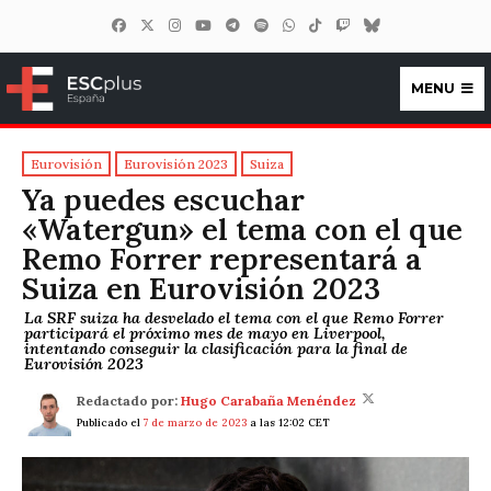
MENU
ESCplus España
Eurovisión
Eurovisión 2023
Suiza
Ya puedes escuchar
«Watergun» el tema con el que
Remo Forrer representará a
Suiza en Eurovisión 2023
La SRF suiza ha desvelado el tema con el que Remo Forrer
participará el próximo mes de mayo en Liverpool,
intentando conseguir la clasificación para la final de
Eurovisión 2023
Redactado por:
Hugo Carabaña Menéndez
Publicado el
7 de marzo de 2023
a las 12:02 CET