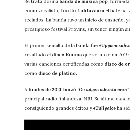
Se trata de una
banda de música pop
, formada
como vocalista,
Jonttu Luhtavaara
el batería,
teclados. La banda tuvo un inicio de ensueño, ya
prestigioso festival Provins, sin tener ningún s
El primer sencillo de la banda fue
«Uppoon suh
resultado el
disco Kuuma
que se lanzó en 2019.
varias canciones certificadas como
disco de or
como
disco de platino.
A
finales de 2021 lanzó
”Oo udgen sikunto mun”
principal radio finlandesa, NRJ. Su última canc
consiguiendo grandes éxitos y
«Tulipalo»
ha sid