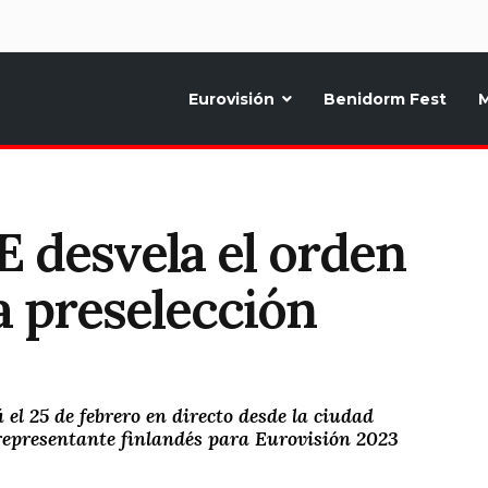
d
Eurovisión
Benidorm Fest
M
ternativo sobre la música y fiestas de toda Europa, Noticias diarias, op
 desvela el orden
a preselección
el 25 de febrero en directo desde la ciudad
 representante finlandés para Eurovisión 2023