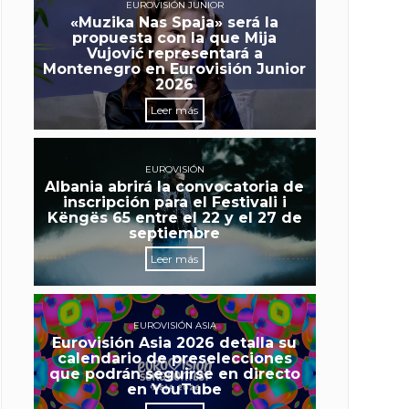
EUROVISIÓN JUNIOR
«Muzika Nas Spaja» será la
propuesta con la que Mija
Vujović representará a
Montenegro en Eurovisión Junior
2026
Leer más
EUROVISIÓN
Albania abrirá la convocatoria de
inscripción para el Festivali i
Këngës 65 entre el 22 y el 27 de
septiembre
Leer más
EUROVISIÓN ASIA
Eurovisión Asia 2026 detalla su
calendario de preselecciones
que podrán seguirse en directo
en YouTube