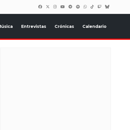
úsica
Entrevistas
Crónicas
Calendario
inión, Eurostars, y todo lo relacionado con el festival de