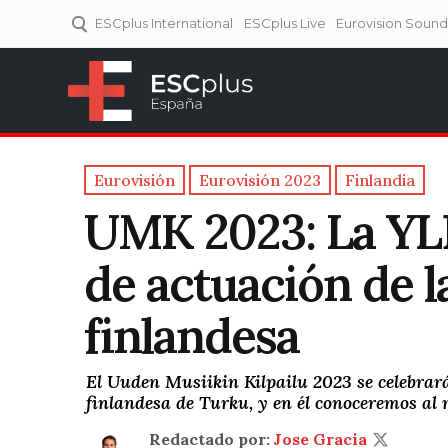
ESCplus International
ESCplus Live
Eurovision Soun
ESCplus España
Tu punto de referencia al
Eurovisión y NFs.
Eurovisión
Eurovisión 2023
Finlandia
UMK 2023: La YLE
de actuación de l
finlandesa
El Uuden Musiikin Kilpailu 2023 se celebrará 
finlandesa de Turku, y en él conoceremos al
Redactado por:
Jose Gracia