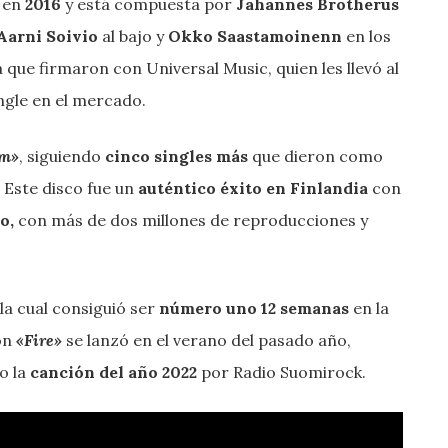
 en
2016
y está compuesta por
Jahannes Brotherus
Aarni Soivio
al bajo y
Okko Saastamoinenn
en los
 que firmaron con Universal Music, quien les llevó al
ingle en el mercado.
um»
, siguiendo
cinco singles más
que dieron como
 Este disco fue un
auténtico éxito en Finlandia
con
o,
con más de dos millones de reproducciones y
la cual consiguió ser
número uno 12 semanas
en la
ión
«Fire»
se lanzó en el verano del pasado año,
o la
canción del año 2022
por Radio Suomirock.