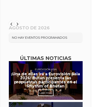
AGOSTO DE 2026
NO HAY EVENTOS PROGRAMADOS
ÚLTIMAS NOTICIAS
EUROVISIÓN ASIA
¡Una de ellas irá a Eurovisión Asia
2026! Bután presenta las
propuestas participantes en el
Rhythm of Bhutan
Leer más