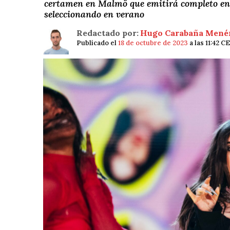
certamen en Malmö que emitirá completo en
seleccionando en verano
Redactado por:
Hugo Carabaña Mené
Publicado el
18 de octubre de 2023
a las 11:42 C