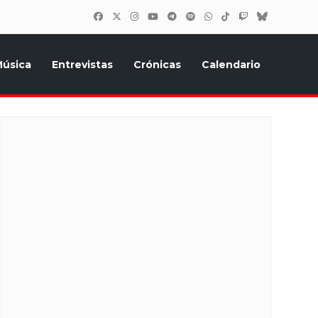
úsica
Entrevistas
Crónicas
Calendario
inión, Eurostars, y todo lo relacionado con el festival de