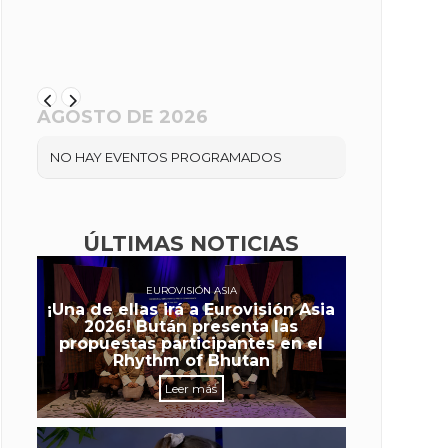
AGOSTO DE 2026
NO HAY EVENTOS PROGRAMADOS
ÚLTIMAS NOTICIAS
EUROVISIÓN ASIA
¡Una de ellas irá a Eurovisión Asia
2026! Bután presenta las
propuestas participantes en el
Rhythm of Bhutan
Leer más