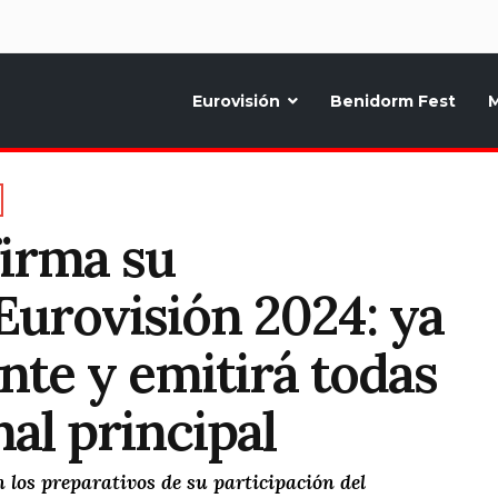
d
Eurovisión
Benidorm Fest
M
ternativo sobre la música y fiestas de toda Europa, Noticias diarias, op
irma su
Eurovisión 2024: ya
nte y emitirá todas
nal principal
los preparativos de su participación del