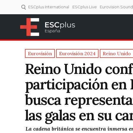
ESCplus International
ESCplus Live
Eurovision Soun
ESCplus España
Tu punto de referencia al
Eurovisión y NFs.
Eurovisión
Eurovisión 2024
Reino Unido
Reino Unido conf
participación en 
busca representa
las galas en su ca
La cadena británica se encuentra inmersa en 