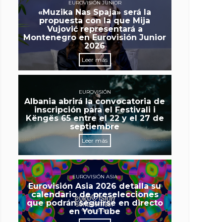
EUROVISIÓN JUNIOR
«Muzika Nas Spaja» será la
propuesta con la que Mija
Vujović representará a
Montenegro en Eurovisión Junior
2026
Leer más
EUROVISIÓN
Albania abrirá la convocatoria de
inscripción para el Festivali i
Këngës 65 entre el 22 y el 27 de
septiembre
Leer más
EUROVISIÓN ASIA
Eurovisión Asia 2026 detalla su
calendario de preselecciones
que podrán seguirse en directo
en YouTube