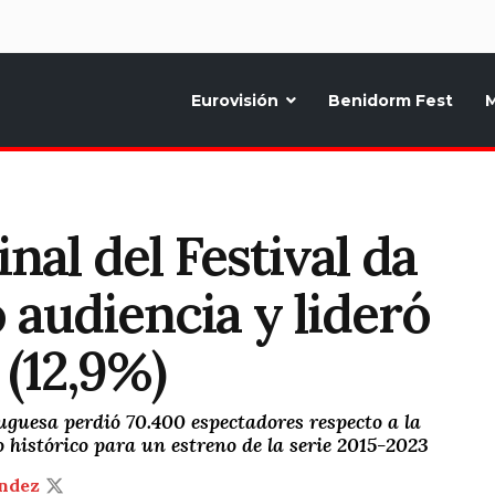
d
Eurovisión
Benidorm Fest
M
ternativo sobre la música y fiestas de toda Europa, Noticias diarias, op
nal del Festival da
 audiencia y lideró
 (12,9%)
uguesa perdió 70.400 espectadores respecto a la
 histórico para un estreno de la serie 2015-2023
ndez