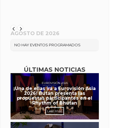
AGOSTO DE 2026
NO HAY EVENTOS PROGRAMADOS
ÚLTIMAS NOTICIAS
EUROVISIÓN ASIA
¡Una de ellas irá a Eurovisión Asia
2026! Bután presenta las
propuestas participantes en el
Rhythm of Bhutan
Leer más