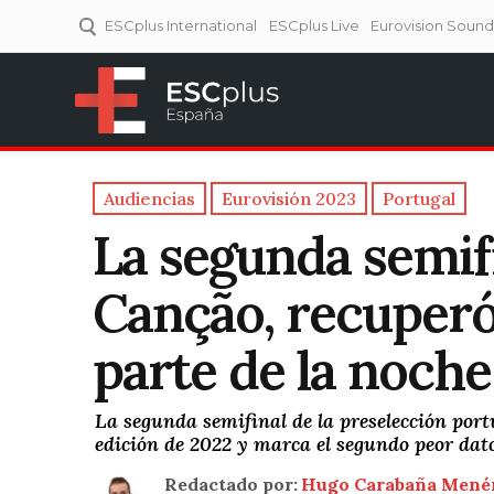
ESCplus International
ESCplus Live
Eurovision Soun
ESCplus España
Tu punto de referencia al
Eurovisión y NFs.
Audiencias
Eurovisión 2023
Portugal
La segunda semifi
Canção, recuperó
parte de la noche
La segunda semifinal de la preselección port
edición de 2022 y marca el segundo peor dato
Redactado por:
Hugo Carabaña Mené