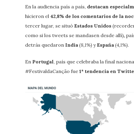
En la audiencia país a país,
destacan especial
hicieron el
42,8% de los comentarios de la no
tercer lugar, se situó
Estados Unidos
(recordem
como si los tweets se mandasen desde allí)
,
paí
detrás quedaron
India
(8,1%)
y
España
(4,1%)
.
En
Portugal
, país que celebraba la final naciona
#FestivaldaCanção fue
1ª tendencia en Twitte