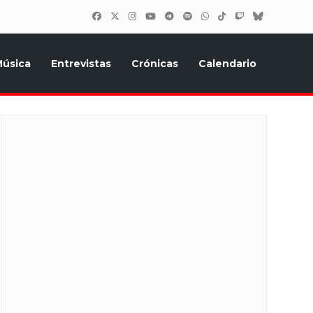
úsica
Entrevistas
Crónicas
Calendario
inión, Eurostars, y todo lo relacionado con el festival de