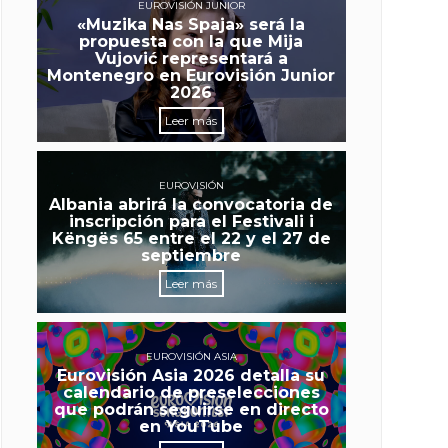
EUROVISIÓN JUNIOR
«Muzika Nas Spaja» será la
propuesta con la que Mija
Vujović representará a
Montenegro en Eurovisión Junior
2026
Leer más
EUROVISIÓN
Albania abrirá la convocatoria de
inscripción para el Festivali i
Këngës 65 entre el 22 y el 27 de
septiembre
Leer más
EUROVISIÓN ASIA
Eurovisión Asia 2026 detalla su
calendario de preselecciones
que podrán seguirse en directo
en YouTube