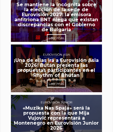
Se mantiene la incógnita sobre
la elección de la sede de
Eurovisión 2027: la emisora
anfitriona BNT niega que existan
discrepancias con el Gobierno
de Bulgaria
Leer más
EUROVISIÓN ASIA
¡Una de ellas irá a Eurovisión Asia
2026! Bután presenta las
propuestas participantes en el
Rhythm of Bhutan
Leer más
EUROVISIÓN JUNIOR
«Muzika Nas Spaja» será la
propuesta con la que Mija
Vujović representará a
Montenegro en Eurovisión Junior
2026