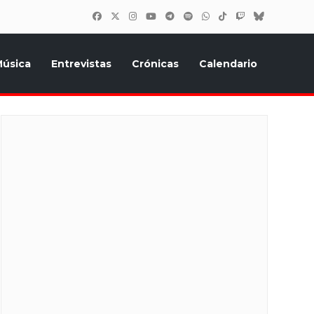
úsica
Entrevistas
Crónicas
Calendario
inión, Eurostars, y todo lo relacionado con el festival de