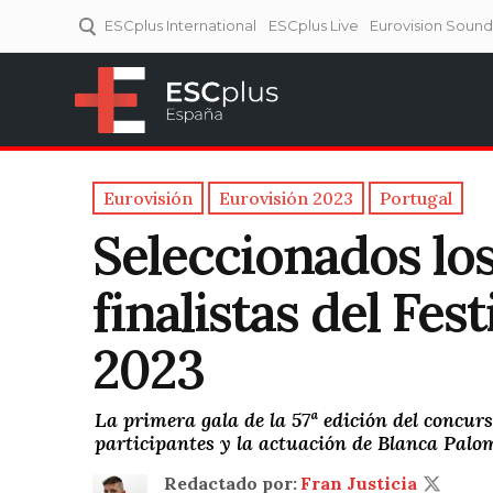
ESCplus International
ESCplus Live
Eurovision Soun
ESCplus España
Tu punto de referencia al
Eurovisión y NFs.
Eurovisión
Eurovisión 2023
Portugal
Seleccionados los
finalistas del Fes
2023
La primera gala de la 57ª edición del concur
participantes y la actuación de Blanca Palo
Redactado por:
Fran Justicia