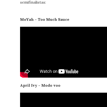
semifinalistas:
MoYah – Too Much Sauce
April Ivy – Modo voo