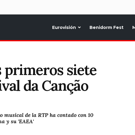
d
Eurovisión
Benidorm Fest
M
ternativo sobre la música y fiestas de toda Europa, Noticias diarias, op
 primeros siete
tival da Canção
so musical de la RTP ha contado con 10
ma y su 'EAEA'