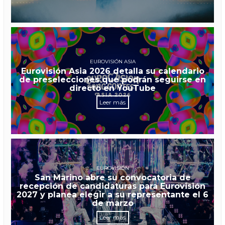
EUROVISIÓN ASIA
Eurovisión Asia 2026 detalla su calendario
de preselecciones que podrán seguirse en
directo en YouTube
Leer más
EUROVISIÓN
San Marino abre su convocatoria de
recepción de candidaturas para Eurovisión
2027 y planea elegir a su representante el 6
de marzo
Leer más