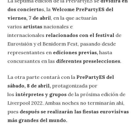
La séptima edición de la PrePartyES se
dividirá en
dos concierto
s, la
Welcome PrePartyES del
viernes, 7 de abri
l, en la que actuarán
varios
artistas
nacionales e
internacionales
relacionados con el festival
de
Eurovisión y el Benidorm Fest, pasando desde
representantes en
ediciones previas,
hasta
concursantes en las
diferentes preselecciones
.
La otra parte contará con la
PrePartyES del
sábado, 8 de abril,
protagonizada por
los
intérpretes y grupos
de la próxima edición de
Liverpool 2022.
Ambas noches no terminarán ahí,
pues
después se realizarán las fiestas eurovisivas
más grandes del mundo.