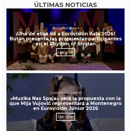
ÚLTIMAS NOTICIAS
EUROVISIÓN ASIA
¡Una de ellas irá a Eurovisión Asia 2026!
Bután presenta las propuestas participantes
en el Rhythm of Bhutan
Leer más
EUROVISIÓN JUNIOR
«Muzika Nas Spaja» será la propuesta con la
que Mija Vujović representará a Montenegro
en Eurovisión Junior 2026
Leer más