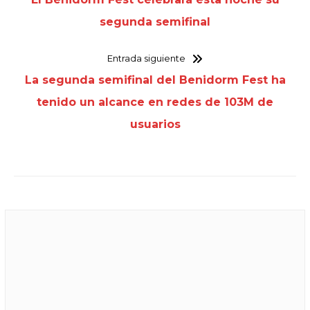
Benidorm Fest
,
Eurovisión
Entrada anterior
El Benidorm Fest celebrará esta noche su
segunda semifinal
Entrada siguiente
La segunda semifinal del Benidorm Fest ha
tenido un alcance en redes de 103M de
usuarios